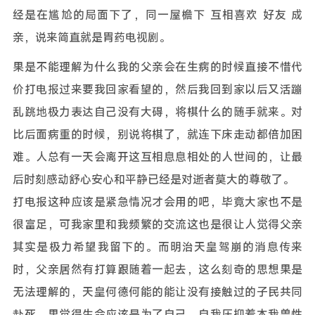
经是在尴尬的局面下了，同一屋檐下 互相喜欢 好友 成
亲，说来简直就是胃药电视剧。
果是不能理解为什么我的父亲会在生病的时候直接不惜代
价打电报过来要我回家看望的，然后我回到家以后又活蹦
乱跳地极力表达自己没有大碍，将棋什么的随手就来。对
比后面病重的时候，别说将棋了，就连下床走动都倍加困
难。人总有一天会离开这互相息息相处的人世间的，让最
后时刻感动舒心安心和平静已经是对逝者莫大的尊敬了。
打电报这种应该是紧急情况才会用的吧，毕竟大家也不是
很富足，可我家里和我频繁的交流这也是很让人觉得父亲
其实是极力希望我留下的。而明治天皇驾崩的消息传来
时，父亲居然有打算跟随着一起去，这么刻奇的思想果是
无法理解的，天皇何德何能的能让没有接触过的子民共同
赴死。果觉得生命应该是为了自己，自我压抑着本我兽性