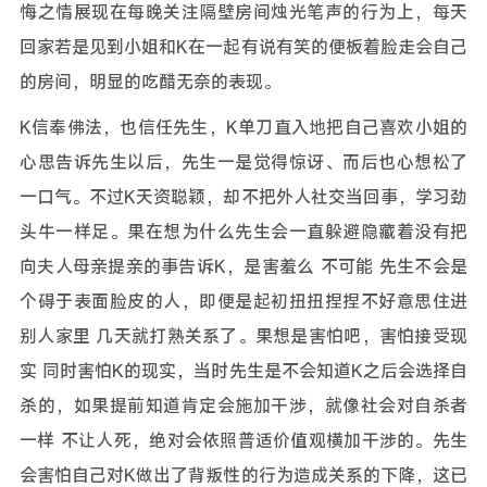
悔之情展现在每晚关注隔壁房间烛光笔声的行为上，每天
回家若是见到小姐和K在一起有说有笑的便板着脸走会自己
的房间，明显的吃醋无奈的表现。
K信奉佛法，也信任先生，K单刀直入地把自己喜欢小姐的
心思告诉先生以后，先生一是觉得惊讶、而后也心想松了
一口气。不过K天资聪颖，却不把外人社交当回事，学习劲
头牛一样足。果在想为什么先生会一直躲避隐藏着没有把
向夫人母亲提亲的事告诉K，是害羞么 不可能 先生不会是
个碍于表面脸皮的人，即便是起初扭扭捏捏不好意思住进
别人家里 几天就打熟关系了。果想是害怕吧，害怕接受现
实 同时害怕K的现实，当时先生是不会知道K之后会选择自
杀的，如果提前知道肯定会施加干涉，就像社会对自杀者
一样 不让人死，绝对会依照普适价值观横加干涉的。先生
会害怕自己对K做出了背叛性的行为造成关系的下降，这已