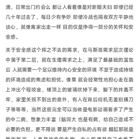
滴，日常出门约会么 都让人看着像是对新婚夫妇 即便已经
几十年过去了，每日少有争吵 即便冷战也隔夜双方平静地
谈心，就像离家出走一样 目的仅是挣得一部分的关怀和安
全感。
关于安全感这个挥之不去的需求，在马斯洛需求层次理论
中属于第二层，就在生理需求之上，满足了最基础的温饱
后 人就需要一个足以维持内心安全的环境 不至于造成持续
的环境造成的焦虑和担忧。像果 就会经常性地担心走在路
上冲出个程咬金，楼顶上的玻璃吹掉下来，脚下的井盖不
牢，家里关照不到出的意外，有人在背后伺机无差别捅刀
子等等等，当然这些完全可以当做是电影动画看多了产生
的中二病，想象力丰富（脑洞大 也是有病，给自己造成不
必要的负担。更不用说 要是产生自私的占有欲 醋缸那就是