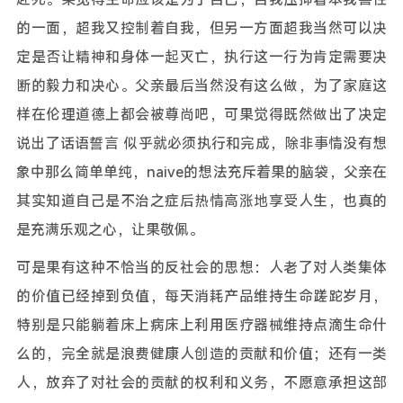
的一面，超我又控制着自我，但另一方面超我当然可以决
定是否让精神和身体一起灭亡，执行这一行为肯定需要决
断的毅力和决心。父亲最后当然没有这么做，为了家庭这
样在伦理道德上都会被尊尚吧，可果觉得既然做出了决定
说出了话语誓言 似乎就必须执行和完成，除非事情没有想
象中那么简单单纯，naive的想法充斥着果的脑袋，父亲在
其实知道自己是不治之症后热情高涨地享受人生，也真的
是充满乐观之心，让果敬佩。
可是果有这种不恰当的反社会的思想：人老了对人类集体
的价值已经掉到负值，每天消耗产品维持生命蹉跎岁月，
特别是只能躺着床上病床上利用医疗器械维持点滴生命什
么的，完全就是浪费健康人创造的贡献和价值；还有一类
人，放弃了对社会的贡献的权利和义务，不愿意承担这部