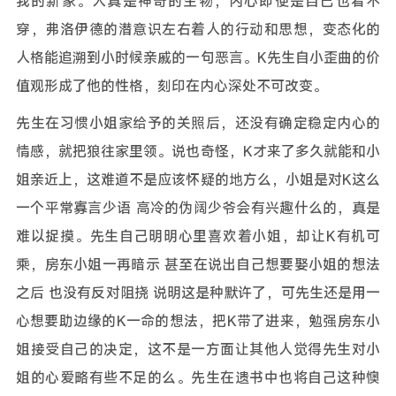
我的新家。人真是神奇的生物，内心即便是自己也看不
穿，弗洛伊德的潜意识左右着人的行动和思想，变态化的
人格能追溯到小时候亲戚的一句恶言。K先生自小歪曲的价
值观形成了他的性格，刻印在内心深处不可改变。
先生在习惯小姐家给予的关照后，还没有确定稳定内心的
情感，就把狼往家里领。说也奇怪，K才来了多久就能和小
姐亲近上，这难道不是应该怀疑的地方么，小姐是对K这么
一个平常寡言少语 高冷的伪阔少爷会有兴趣什么的，真是
难以捉摸。先生自己明明心里喜欢着小姐，却让K有机可
乘，房东小姐一再暗示 甚至在说出自己想要娶小姐的想法
之后 也没有反对阻挠 说明这是种默许了，可先生还是用一
心想要助边缘的K一命的想法，把K带了进来，勉强房东小
姐接受自己的决定，这不是一方面让其他人觉得先生对小
姐的心爱略有些不足的么。先生在遗书中也将自己这种懊