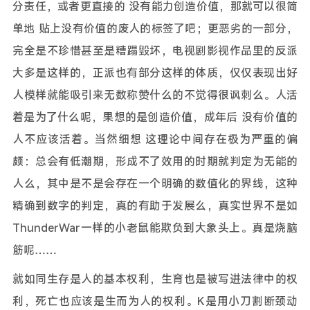
分责任，或者更直接的 没有能力创造价值，那就可以很简
单地 贴上没有价值的废人的标签了吧；更恶劣的一部分，
完全是不珍惜甚至是糟蹋毁坏，电视剧影视作品里的反派
大多是这样的，正派也有部分这样的体质，仅仅表现出好
人模样就能吸引来无数称赞什么的不觉得很讽刺么。人活
着是为了什么呢，果想的是创造价值，成年后 没有价值的
人不应该活着。当然细想 这理论中间存在极为严重的偏
颇：总会有低潮期，形成不了效用的时期就判定为无能的
人么，其中是不是会存在一个明确的数值化的界线，这种
精确到数字的判定，真的有助于发展么，真实世界不是如
ThunderWar一样的小老鼠能欺负到大象头上。真是烧脑
筋呢……
就如同生存是人的基本权利，生育也是被写进法律中的权
利，死亡也应该是生而为人的权利。K是用小刀割断颈动