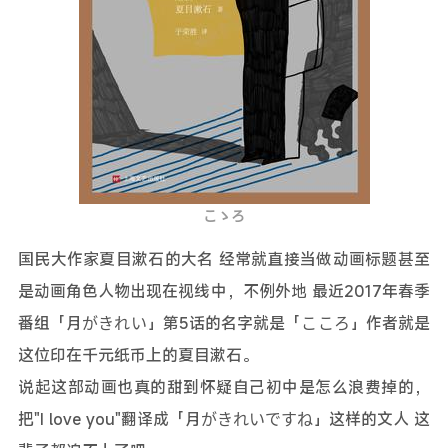
こゝろ
国民大作家夏目漱石的大名 经常就直接当做动画标题甚至
是动画角色人物出现在视线中，不例外地 最近2017年春季
番组「月がきれい」第5话的名字就是「こころ」作者就是
这位印在千元纸币上的夏目漱石。
说起这部动画也真的甜到怀疑自己初中是怎么浪费掉的，
把"I love you"翻译成「月がきれいですね」这样的文人 这