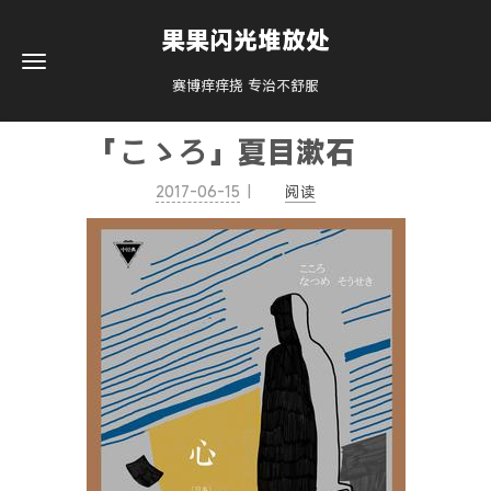
果果闪光堆放处
赛博痒痒挠 专治不舒服
「こゝろ」夏目漱石
2017-06-15
阅读