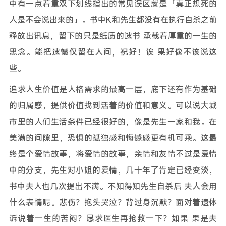
中有一点着重双下划线指出的常见误区就是「真正想死的
人是不会说出来的」。书中K和先生都没有在执行自杀之前
释放出讯息，留下的只是纸质的遗书 承载着厚重的一生的
思念。能把遗憾仅留在人间，祝好！诶 果好像不该说这
些。
追求人生价值是人格需求的最高一层，底下还有作为基础
的归属感，提供价值找到活着的价值和意义。可以说大城
市里的人们生活条件已经很好的，像是先生一家和我。在
美满的间隙里，恐惧的孤独感和悔憾感更有机可乘。这最
终是个爱情故事，将爱情的故事，亲情和友情不过是爱情
中的分支，先生对小姐的爱情，几十年了肯定已经变淡，
书中夫人也几次提出不满。不知得知先生自杀后 夫人会用
什么表情呢。悲伤？抱头哭泣？背过身沉默？面对着遗体
诉说着一生的苦闷？恳求医生再抢救一下？如果 果是夫