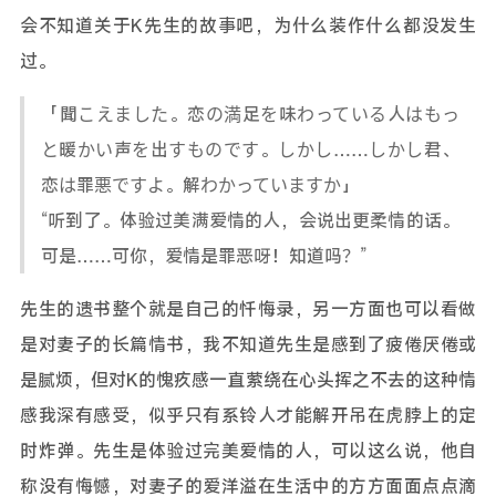
会不知道关于K先生的故事吧，为什么装作什么都没发生
过。
「聞こえました。恋の満足を味わっている人はもっ
と暖かい声を出すものです。しかし……しかし君、
恋は罪悪ですよ。解わかっていますか」
“听到了。体验过美满爱情的人，会说出更柔情的话。
可是……可你，爱情是罪恶呀！知道吗？”
先生的遗书整个就是自己的忏悔录，另一方面也可以看做
是对妻子的长篇情书，我不知道先生是感到了疲倦厌倦或
是腻烦，但对K的愧疚感一直萦绕在心头挥之不去的这种情
感我深有感受，似乎只有系铃人才能解开吊在虎脖上的定
时炸弹。先生是体验过完美爱情的人，可以这么说，他自
称没有悔憾，对妻子的爱洋溢在生活中的方方面面点点滴