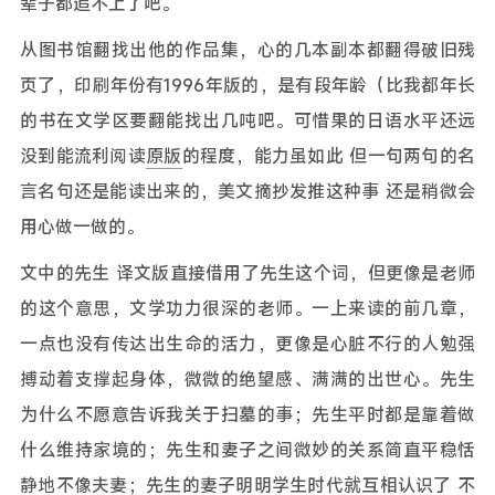
辈子都追不上了吧。
从图书馆翻找出他的作品集，心的几本副本都翻得破旧残
页了，印刷年份有1996年版的，是有段年龄（比我都年长
的书在文学区要翻能找出几吨吧。可惜果的日语水平还远
没到能流利阅读
原版
的程度，能力虽如此 但一句两句的名
言名句还是能读出来的，美文摘抄发推这种事 还是稍微会
用心做一做的。
文中的先生 译文版直接借用了先生这个词，但更像是老师
的这个意思，文学功力很深的老师。一上来读的前几章，
一点也没有传达出生命的活力，更像是心脏不行的人勉强
搏动着支撑起身体，微微的绝望感、满满的出世心。先生
为什么不愿意告诉我关于扫墓的事；先生平时都是靠着做
什么维持家境的；先生和妻子之间微妙的关系简直平稳恬
静地不像夫妻；先生的妻子明明学生时代就互相认识了 不