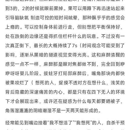
到3的，2的时候就眼前黑掉。果可以用蹲下再迅速站起来
引导脑缺氧 制造可控的短时间眩晕，那种飘乎乎的感觉会
上瘾的。可以控制身体前进行走，但别想把平衡保持好，
处在跌倒的边缘还是得抓住栏杆什么的玩意。不过没有一
次真正倒下，最长的大概持续了7s（时间观念可能受到了
影响，逐渐从黑暗的隧道视觉变得光亮。这和麻醉清醒的
感觉一点不一样，麻醉那是眼对焦都做不到，完全回到咿
咿呀呀婴儿阶段。拔蛀牙打局部麻醉后，嘴角那块肉都快
被果咬烂了（ 想死的人，捉摸不透对方在想什么，浅笑的
背后隐藏的深邃痛苦的内心，都是只有在四下无人的环境
下才会展现出来，或许还在疑惑为什么每天都要晒被子，
角落湿漉漉的阴暗潮湿不是一天两天能形成的。
经常能见到嘴边挂着“我不想活了”“我想死”的人，自杀干预