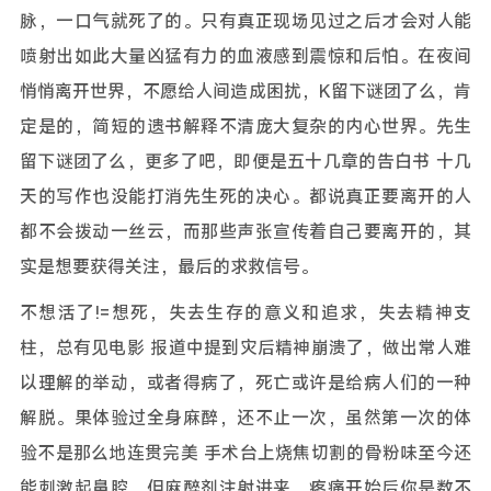
脉，一口气就死了的。只有真正现场见过之后才会对人能
喷射出如此大量凶猛有力的血液感到震惊和后怕。在夜间
悄悄离开世界，不愿给人间造成困扰，K留下谜团了么，肯
定是的，简短的遗书解释不清庞大复杂的内心世界。先生
留下谜团了么，更多了吧，即便是五十几章的告白书 十几
天的写作也没能打消先生死的决心。都说真正要离开的人
都不会拨动一丝云，而那些声张宣传着自己要离开的，其
实是想要获得关注，最后的求救信号。
不想活了!=想死，失去生存的意义和追求，失去精神支
柱，总有见电影 报道中提到灾后精神崩溃了，做出常人难
以理解的举动，或者得病了，死亡或许是给病人们的一种
解脱。果体验过全身麻醉，还不止一次，虽然第一次的体
验不是那么地连贯完美 手术台上烧焦切割的骨粉味至今还
能刺激起鼻腔，但麻醉剂注射进来，疼痛开始后你是数不