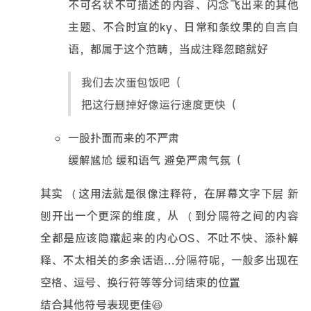
不可名状不可描述的内容、闪念飞出来的其他
主题、不合时宜的ky、日常和条纹果的自言自
语，都属于这个范畴，当成注释忽略就好
我们去次蛋包饭吧（
把这行删掉好像运行速度更快（
一股扑面而来的不严肃
缓解尴尬 缓和语气 避免严肃气氛（
其实
这用法就是很像注释符，在屏幕文字下层 新
（
刨开出一个更深的维度，从
到分隔符之间的内容
（
全都是应该隐藏起来的内心OS、不吐不快、添补解
释、不太相关的多余话语…分隔符呢，一般多出现在
空格、逗号、换行符等等分词结束的位置
结合其他符号表现更佳😆