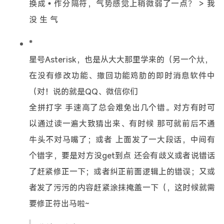
换成•作分隔符，气势感觉上稍微弱了一点？ > 我
没 生 气
*
星号Asterisk，也是从大大那里学来的（另一个夶，
在没有修改功能、撤回功能鸡肋的即时消息软件中
（对！说的就是QQ、微信你们
全拼打字 手速高了总会难免出几个错。对方有时可
以通过读一遍大致猜出来、有时候 那可就前后不通
牛头不对马嘴了；或者 上面发了一大段话，中间有
个错字，要是对方没get到点 还会有歧义或者说错话
了赶紧修正一下；或者纠正前面逻辑上的错误；又或
者发了污污的内容赶紧涂抹掩盖一下（，这时候就需
要修正符出马啦~