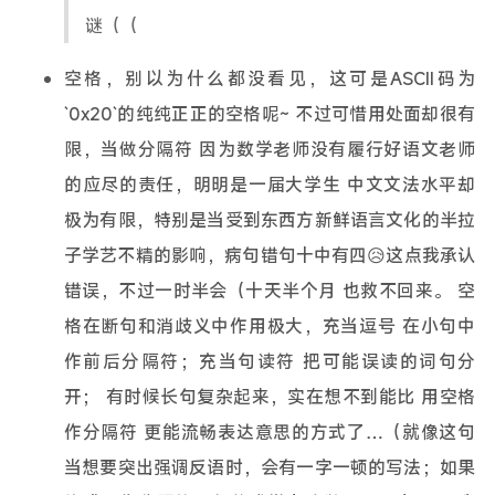
谜（（
空格，别以为什么都没看见，这可是ASCII码为
`0x20`的纯纯正正的空格呢~ 不过可惜用处面却很有
限，当做分隔符 因为数学老师没有履行好语文老师
的应尽的责任，明明是一届大学生 中文文法水平却
极为有限，特别是当受到东西方新鲜语言文化的半拉
子学艺不精的影响，病句错句十中有四😥这点我承认
错误，不过一时半会（十天半个月 也救不回来。 空
格在断句和消歧义中作用极大，充当逗号 在小句中
作前后分隔符；充当句读符 把可能误读的词句分
开； 有时候长句复杂起来，实在想不到能比 用空格
作分隔符 更能流畅表达意思的方式了…（就像这句
当想要突出强调反语时，会有一字一顿的写法；如果