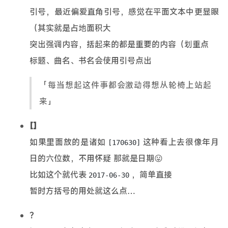
引号，最近偏爱直角引号，感觉在平面文本中更显眼
（其实就是占地面积大
突出强调内容，括起来的都是重要的内容（划重点
标题、曲名、书名会使用引号点出
「每当想起这件事都会激动得想从轮椅上站起
来」
[]
如果里面放的是诸如
这种看上去很像年月
[170630]
日的六位数，不用怀疑 那就是日期😛
比如这个就代表
，简单直接
2017-06-30
暂时方括号的用处就这么点…
？