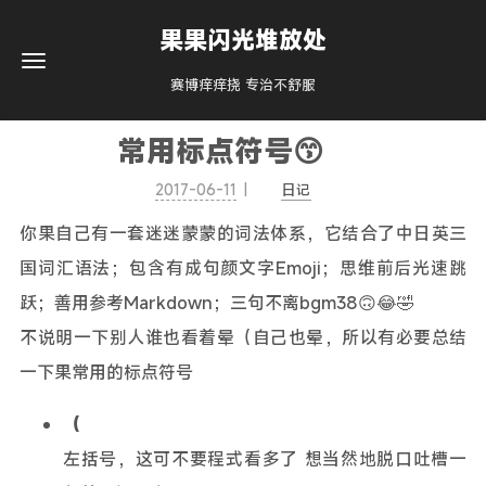
果果闪光堆放处
赛博痒痒挠 专治不舒服
常用标点符号😙
2017-06-11
日记
你果自己有一套迷迷蒙蒙的词法体系，它结合了中日英三
国词汇语法；包含有成句颜文字Emoji；思维前后光速跳
跃；善用参考Markdown；三句不离bgm38🙃😂🤣
不说明一下别人谁也看着晕（自己也晕，所以有必要总结
一下果常用的标点符号
（
左括号，这可不要程式看多了 想当然地脱口吐槽一