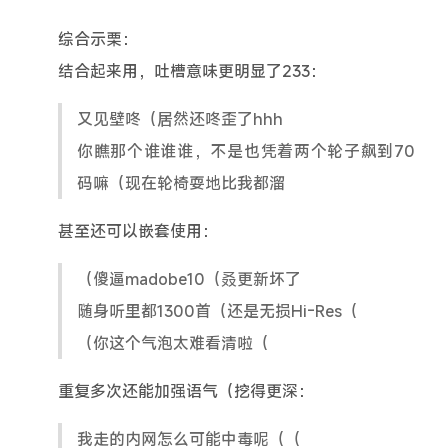
综合示栗：
结合起来用，吐槽意味更明显了233：
又见壁咚（居然还咚歪了hhh
你瞧那个谁谁谁，不是也凭着两个轮子飙到70
码嘛（现在轮椅耍地比我都溜
甚至还可以嵌套使用：
（傻逼madobe10（叒更新坏了
随身听里都1300首（还是无损Hi-Res（
（你这个气泡太难看清啦（
重复多次还能加强语气（挖得更深：
我走的内网怎么可能中毒呢（（