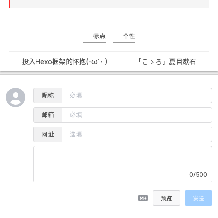
标点
个性
投入Hexo框架的怀抱(･ω´･ )
「こゝろ」夏目漱石
昵称
邮箱
网址
0/500
预览
发送