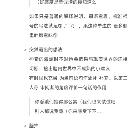
（好感度是单调增的你知道么
如果只是普通的解释说明、词语意思，标准括
号的写法就足够了
，果这种单边的 更多侧
（）
重吐槽意味😙
突然蹦出的想法
神奇的海螺时不时地会把果与现实世界的连接
切断，挖出脑内世界中不成熟的小建议
有时候也充当 为当前语句作添补 补充、以第三
人称 审阅者的角度评价一句话的作用
你看她们抱得那么紧（我们也来试试吧
别人都说我薄（你来感受下不…
脑抽