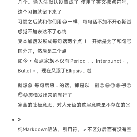
几个。输入法默认设置成了 使用了英文标点符号，
这个习惯就留下来了
习惯之后就和你们用😂一样，每句话不加不开心斯基
感觉不加表达不了心情
变本加厉发展成每句话两个点（一开始是为了和句号
区分开，然后是三个点
如今•点点家族不仅有Period
、Interpunct
，
.
·
Bullet
，现在又添丁Ellipsis
啦
•
…
就想象 每句后缀
的话，都是以一副😝😆🙃😂🤣😙
…
😇😃表情发出来的就行了
完全的吐槽意思，对人无语的这层意味是不存在的😉
>
纯Markdown语法，引用符，
不区分后面有没有空
>