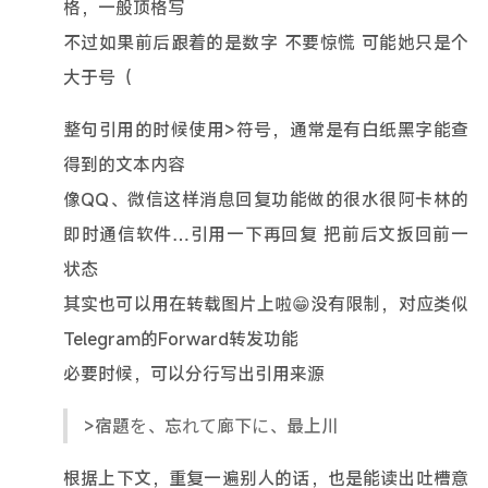
格，一般顶格写
不过如果前后跟着的是数字 不要惊慌 可能她只是个
大于号（
整句引用的时候使用>符号，通常是有白纸黑字能查
得到的文本内容
像QQ、微信这样消息回复功能做的很水很阿卡林的
即时通信软件…引用一下再回复 把前后文扳回前一
状态
其实也可以用在转载图片上啦😁没有限制，对应类似
Telegram的Forward转发功能
必要时候，可以分行写出引用来源
>宿題を、忘れて廊下に、最上川
根据上下文，重复一遍别人的话，也是能读出吐槽意