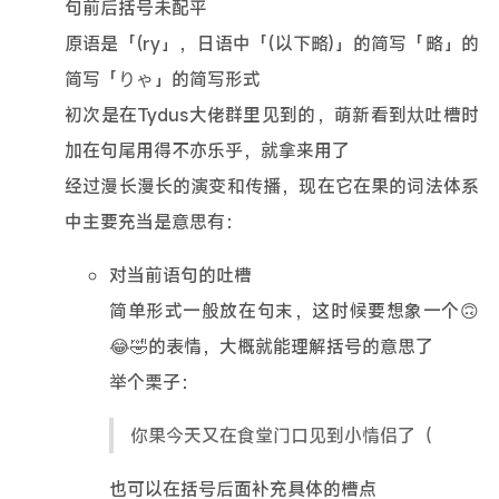
句前后括号未配平
原语是「(ry」，日语中「(以下略)」的简写「略」的
简写「りゃ」的简写形式
初次是在Tydus大佬群里见到的，萌新看到夶吐槽时
加在句尾用得不亦乐乎，就拿来用了
经过漫长漫长的演变和传播，现在它在果的词法体系
中主要充当是意思有：
对当前语句的吐槽
简单形式一般放在句末，这时候要想象一个🙃
😂🤣的表情，大概就能理解括号的意思了
举个栗子：
你果今天又在食堂门口见到小情侣了（
也可以在括号后面补充具体的槽点